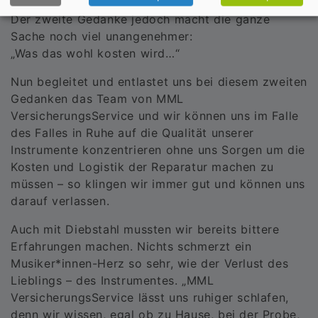
Der zweite Gedanke jedoch macht die ganze
Sache noch viel unangenehmer:
„Was das wohl kosten wird…“
Nun begleitet und entlastet uns bei diesem zweiten
Gedanken das Team von MML
VersicherungsService und wir können uns im Falle
des Falles in Ruhe auf die Qualität unserer
Instrumente konzentrieren ohne uns Sorgen um die
Kosten und Logistik der Reparatur machen zu
müssen – so klingen wir immer gut und können uns
darauf verlassen.
Auch mit Diebstahl mussten wir bereits bittere
Erfahrungen machen. Nichts schmerzt ein
Musiker*innen-Herz so sehr, wie der Verlust des
Lieblings – des Instrumentes. „MML
VersicherungsService lässt uns ruhiger schlafen,
denn wir wissen, egal ob zu Hause, bei der Probe,