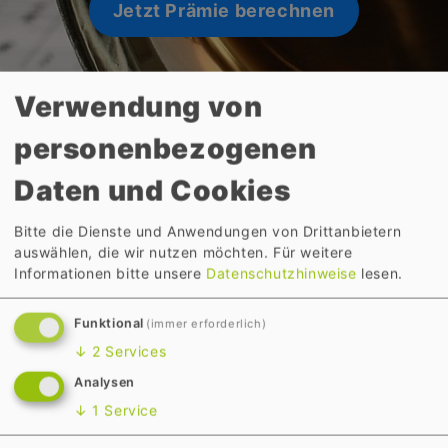
Jetzt Prämie berechnen
Verwendung von
personenbezogenen
Daten und Cookies
Bitte die Dienste und Anwendungen von Drittanbietern
auswählen, die wir nutzen möchten.
Für weitere
Informationen bitte unsere
Datenschutzhinweise
lesen.
Änderung der
Funktional
(immer erforderlich)
↓
2
Services
Bankverbindung
Analysen
↓
1
Service